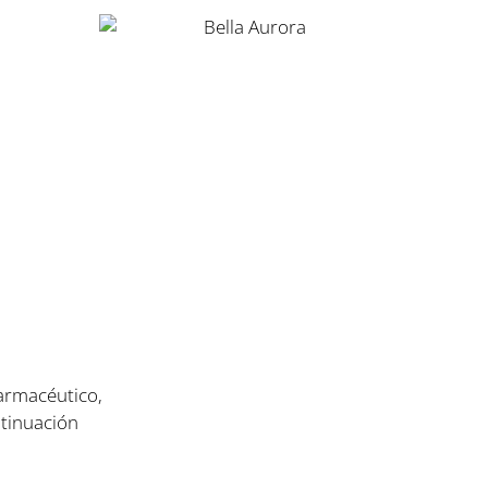
farmacéutico,
ntinuación