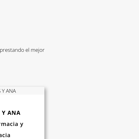
 prestando el mejor
 Y ANA
rmacia y
acia