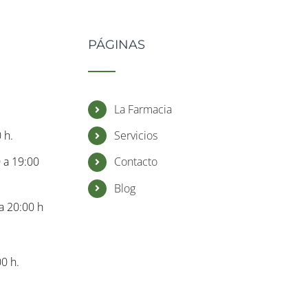
PÁGINAS
La Farmacia
 h.
Servicios
0 a 19:00
Contacto
Blog
a 20:00 h
0 h.