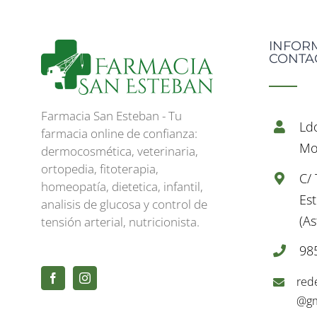
INFOR
CONTA
Farmacia San Esteban - Tu
Ld
farmacia online de confianza:
Mo
dermocosmética, veterinaria,
ortopedia, fitoterapia,
C/
homeopatía, dietetica, infantil,
Es
analisis de glucosa y control de
(As
tensión arterial, nutricionista.
98
red
@gm