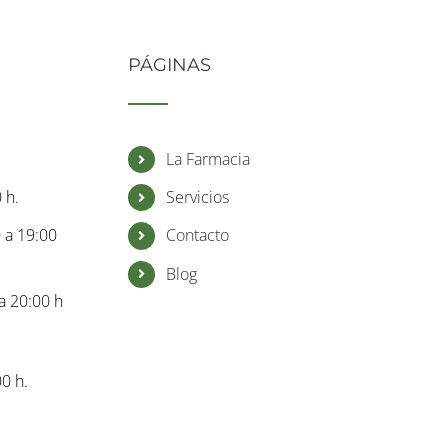
PÁGINAS
La Farmacia
 h.
Servicios
0 a 19:00
Contacto
Blog
a 20:00 h
0 h.