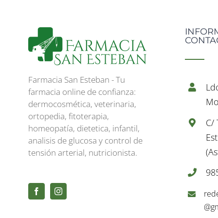
INFOR
CONTA
Farmacia San Esteban - Tu
Ld
farmacia online de confianza:
Mo
dermocosmética, veterinaria,
ortopedia, fitoterapia,
C/
homeopatía, dietetica, infantil,
Es
analisis de glucosa y control de
(As
tensión arterial, nutricionista.
98
red
@gm